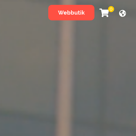
0
Webbutik