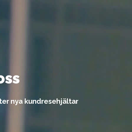
oss
fter nya kundresehjältar