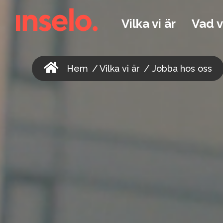
Vilka vi är
Vad v
Hem
/
Vilka vi är
/
Jobba hos oss