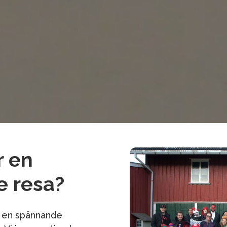
r en
 resa?
 i en spännande